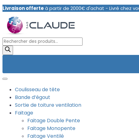
Livraison offerte
à partir de 2000€ d'achat - Livré chez vo
Recherche
de
produits
Coulisseau de tête
Bande d’égout
Sortie de toiture ventilation
Faitage
Faitage Double Pente
Faitage Monopente
Faitage Ventilé