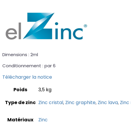
Dimensions : 2ml
Conditionnement : par 6
Télécharger la notice
Poids
3,5 kg
Type de zinc
Zinc cristal
Zinc graphite
Zinc lava
Zinc
,
,
,
Matériaux
Zinc