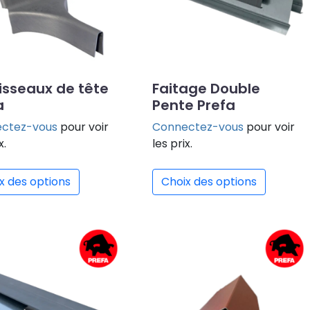
isseaux de tête
Faitage Double
a
Pente Prefa
ctez-vous
pour voir
Connectez-vous
pour voir
x.
les prix.
x des options
Choix des options